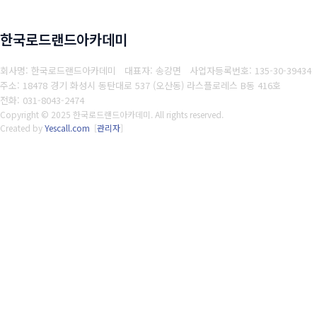
한국로드랜드아카데미
회사명: 한국로드랜드아카데미 대표자: 송강면
사업자등록번호: 135-30-39434
주소: 18478 경기 화성시 동탄대로 537 (오산동) 라스플로레스 B동 416호
전화: 031-8043-2474
Copyright © 2025 한국로드랜드아카데미. All rights reserved.
Created by
Yescall.com
[
관리자
]