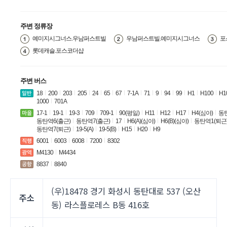
주변 정류장
예미지시그너스.우남퍼스트빌
우남퍼스트빌.예미지시그너스
포
롯데캐슬.포스코더샵
주변 버스
18
200
203
205
24
65
67
7-1A
71
9
94
99
H1
H100
H1
1000
701A
17-1
19-1
19-3
709
709-1
90(평일)
H11
H12
H17
H4(심야)
동탄
동탄역6(출근)
동탄역7(출근)
17
H6(A)(심야)
H6(B)(심야)
동탄역1(퇴근
동탄역7(퇴근)
19-5(A)
19-5(B)
H15
H20
H9
6001
6003
6008
7200
8302
M4130
M4434
8837
8840
(우)18478 경기 화성시 동탄대로 537 (오산
주소
동) 라스플로레스 B동 416호