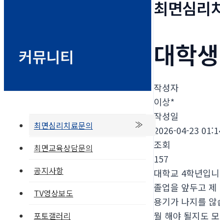
최면심리
대학생
커뮤니티
작성자
이상*
작성일
최면심리치료문의
2026-04-23 01:1
조회
최면교육상담문의
157
공지사항
대학교 4학년입니
졸업을 앞두고 제
TV영상보도
용기가 나지를 않
뭘 해야 될지도 
포토갤러리