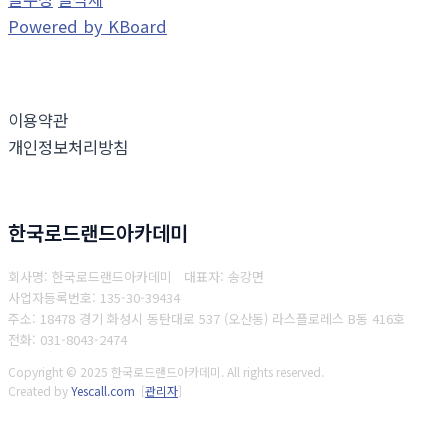
Powered by KBoard
이용약관
개인정보처리방침
한국로드랜드아카데미
회사명: 한국로드랜드아카데미 대표자: 송강면
사업자등록번호: 135-30-39434
주소: 18478 경기 화성시 동탄대로 537 (오산동) 라스플로레스 B동 416호
전화: 031-8043-2474
Copyright © 2025 한국로드랜드아카데미. All rights reserved.
Created by
Yescall.com
[
관리자
]