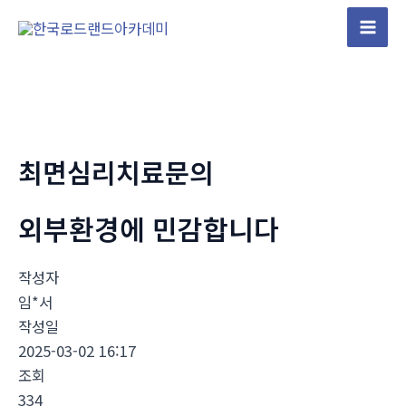
콘
텐
Mai
츠
Men
로
건
너
뛰
최면심리치료문의
기
외부환경에 민감합니다
작성자
임*서
작성일
2025-03-02 16:17
조회
334