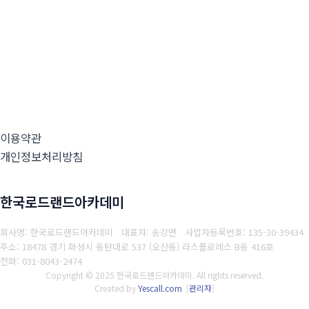
이용약관
개인정보처리방침
한국로드랜드아카데미
회사명: 한국로드랜드아카데미 대표자: 송강면
사업자등록번호: 135-30-39434
주소: 18478 경기 화성시 동탄대로 537 (오산동) 라스플로레스 B동 416호
전화: 031-8043-2474
Copyright © 2025 한국로드랜드아카데미. All rights reserved.
Created by
Yescall.com
[
관리자
]