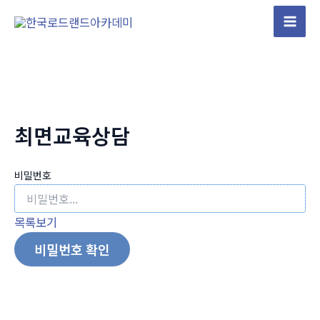
콘
텐
Mai
츠
Men
로
건
너
뛰
최면교육상담
기
비밀번호
목록보기
비밀번호 확인