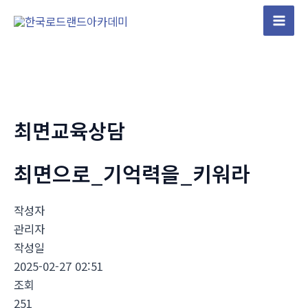
콘
텐
Mai
츠
Men
로
건
너
뛰
최면교육상담
기
최면으로_기억력을_키워라
작성자
관리자
작성일
2025-02-27 02:51
조회
251