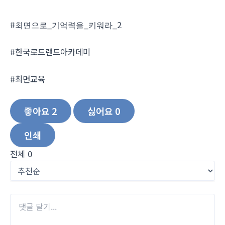
#
_
_
_2
최면으로
기억력을
키워라
#한국로드랜드아카데미
#최면교육
좋아요
2
싫어요
0
인쇄
전체
0