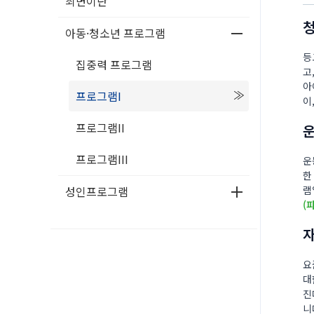
최면이란
아동·청소년 프로그램
등
집중력 프로그램
고
아
프로그램I
이
프로그램II
운
프로그램III
운
한
성인프로그램
램
(
요
대
진
니