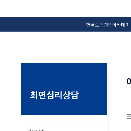
콘
텐
츠
한국로드랜드아카데미
로
건
너
뛰
기
최면심리상담