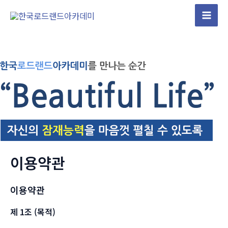
콘
텐
Mai
츠
Men
로
건
너
뛰
기
이용약관
이용약관
제 1조 (목적)