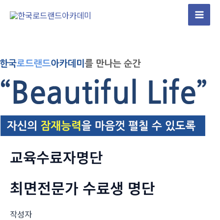
콘
텐
Mai
츠
Men
로
건
너
뛰
기
교육수료자명단
최면전문가 수료생 명단
작성자