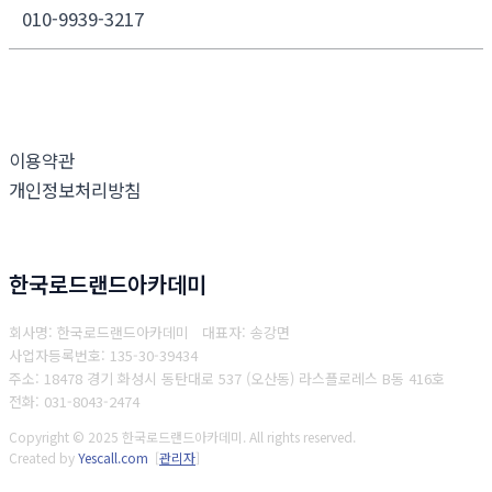
010-9939-3217
이용약관
개인정보처리방침
한국로드랜드아카데미
회사명: 한국로드랜드아카데미 대표자: 송강면
사업자등록번호: 135-30-39434
주소: 18478 경기 화성시 동탄대로 537 (오산동) 라스플로레스 B동 416호
전화: 031-8043-2474
Copyright © 2025 한국로드랜드아카데미. All rights reserved.
Created by
Yescall.com
[
관리자
]